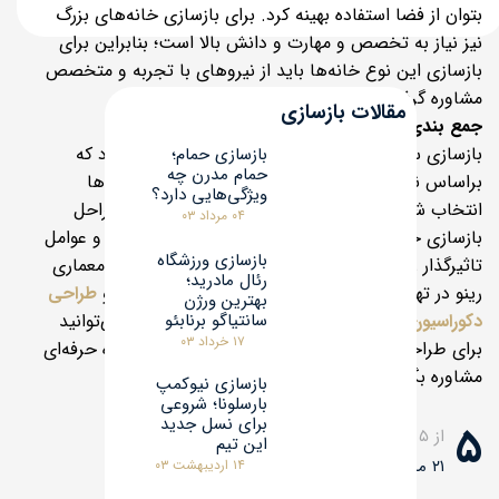
بتوان از فضا استفاده بهینه کرد. برای بازسازی خانه‌های بزرگ
نیز نیاز به تخصص و مهارت و دانش بالا است؛ بنابراین برای
بازسازی این نوع خانه‌ها باید از نیروهای با تجربه و متخصص
مشاوره گرفت.
مقالات بازسازی
جمع بندی
بازسازی ساختمان با روش‌های مختلفی صورت می‌گیرد که
بازسازی حمام؛
حمام مدرن چه
براساس نقشه کار و نظر متخصصان باید یکی از روش‌ها
ویژگی‌هایی دارد؟
انتخاب شود. در این مقاله به طور مختصر شما را با مراحل
۰۴ مرداد ۰۳
بازسازی خانه، اولویت‌بندی کارهای مربوط به بازسازی و عوامل
بازسازی ورزشگاه
تاثیرگذار روی تعیین هزینه بازسازی آشنا کردیم. گروه معماری
رئال مادرید؛
رینو در تهران متخصص در
بازسازی خانه‌های قدیمی
و
طراحی
بهترین ورژن
سانتیاگو برنابئو
دکوراسیون خانه
با ارائه خدمات با کیفیت است که می‌توانید
۱۷ خرداد ۰۳
برای طراحی و بازسازی ساختمان‌های خود از این گروه حرفه‌ای
مشاوره بگیرید
بازسازی نیوکمپ
بارسلونا؛ شروعی
برای نسل جدید
۵
از ۵
این تیم
۲۱ مشارکت کننده
۱۴ اردیبهشت ۰۳