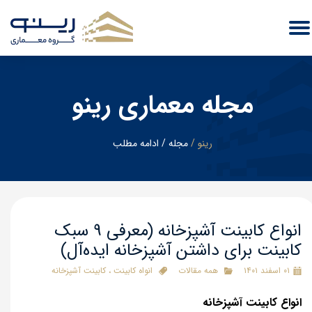
مجله معماری رینو
رینو
/
​مجله
/
ادامه مطلب
انواع کابینت آشپزخانه (معرفی 9 سبک
کابینت برای داشتن آشپزخانه ایده‌آل)
۰۱ اسفند ۱۴۰۱
همه مقالات
انواه کابینت
،
کابینت آشپزخانه
انواع کابینت آشپزخانه