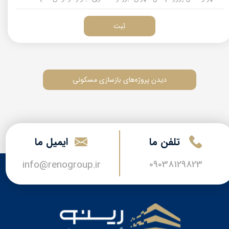
ثبت
دیدن پروژه‌های بازسازی مسکونی
تلفن ما
​​ایمیل ما
09038129823
​​​​info@renogroup.ir