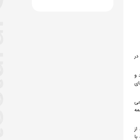
در
 و
ای
حی
مه
از
با