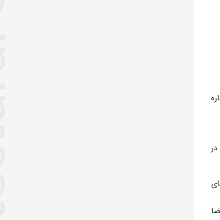
ره
در
ای
ضا