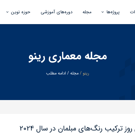
ت
پروژه‌ها
مجله
دوره‌های آموزشی
حوزه نوین
بازسازی مسکونی
هوش مصنوعی
پیمانکاری
مجله معماری رینو
طراحی داخلی
رینو
/
​مجله
/
ادامه مطلب
طراحی محوطه و نما
ز ترکیب رنگ‌های مبلمان در سال 2024