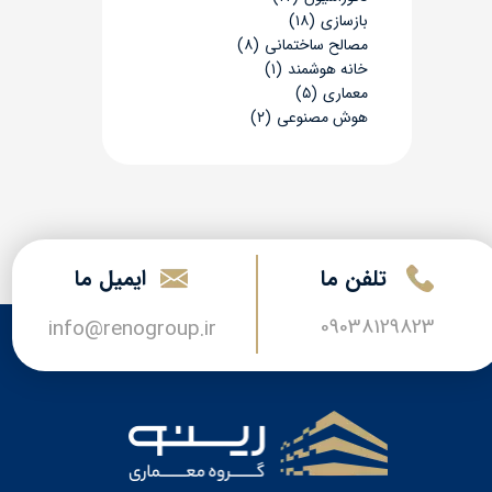
بازسازی
(۱۸)
مصالح ساختمانی
(۸)
خانه هوشمند
(۱)
معماری
(۵)
هوش مصنوعی
(۲)
تلفن ما
​​ایمیل ما
09038129823
​​​​info@renogroup.ir