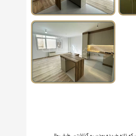
ن که تازه خریده بودن رو گذاشتن. طبق
روال